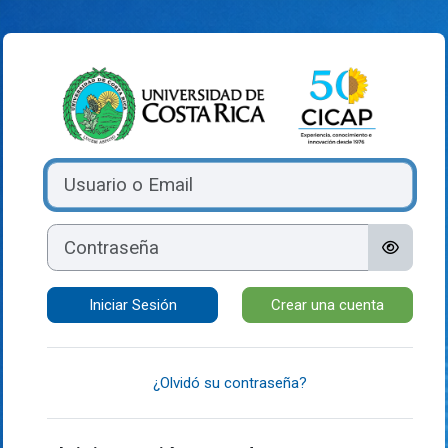
Saltar al contenido principal
Ingresar a Aca
Saltar a crear una nueva cuenta
Usuario o Email
Contraseña
Iniciar Sesión
Crear una cuenta
¿Olvidó su contraseña?